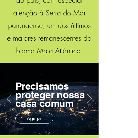
do país, com especial
atenção à Serra do Mar
paranaense, um dos últimos
e maiores remanescentes do
bioma Mata Atlântica.
Precisamos
proteger nossa
casa comum
Agir já