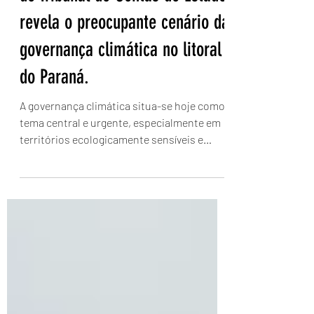
do Tribunal de Contas do Estado
revela o preocupante cenário da
governança climática no litoral
do Paraná.
A governança climática situa-se hoje como
tema central e urgente, especialmente em
territórios ecologicamente sensíveis e
caracterizados por alta complexidade
sociocultural e vulnerabilidade econômica,
como no caso da costa paranaense, que se
encontra imersa em um vasto e rico
complexo estuarino-lagunar e tem figurado
de forma recorrente nas listas e
mapeamentos de áreas mais suscetíveis a
inundações, alagamentos e deslizamentos