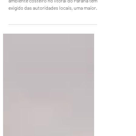
do Paraná.
Os impactos das mudanças climáticas no
ambiente costeiro no litoral do Paraná tem
exigido das autoridades locais, uma maior
atenção à promoç