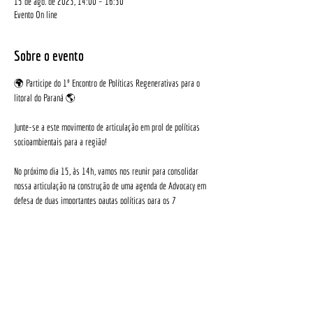
15 de ago. de 2023, 14:00 – 16:30
Evento On line
Sobre o evento
🌍 Participe do 1º Encontro de Políticas Regenerativas para o 
litoral do Paraná 🌎
Junte-se a este movimento de articulação em prol de políticas 
socioambientais para a região!
No próximo dia 15, às 14h, vamos nos reunir para consolidar 
nossa articulação na construção de uma agenda de Advocacy em 
defesa de duas importantes pautas políticas para os 7 
municípios do litoral:
 🌱 A aprovação e implementação dos  - Planos Municipais da 
Mata Atlântica.
 🌱 O reconhecimento da Natureza como ser de Direitos na Lei 
Orgânica dos municípios do território.